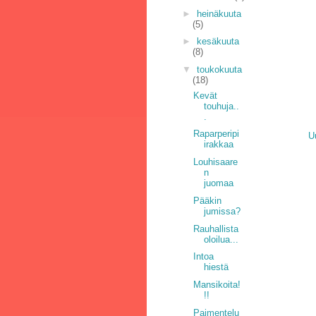
►
heinäkuuta
(5)
►
kesäkuuta
(8)
▼
toukokuuta
(18)
Kevät
touhuja..
.
Raparperipi
U
irakkaa
Louhisaare
n
juomaa
Pääkin
jumissa?
Rauhallista
oloilua...
Intoa
hiestä
Mansikoita!
!!
Paimentelu