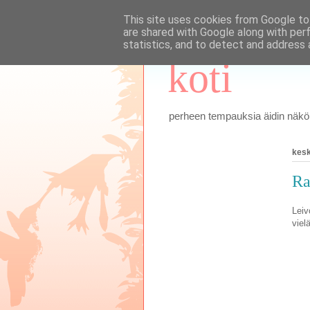
This site uses cookies from Google to 
are shared with Google along with per
statistics, and to detect and address 
koti
perheen tempauksia äidin näkök
kesk
Ra
Leiv
viel