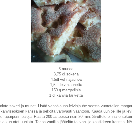
3 munaa
3,75 dl sokeria
4,5dl vehnäjauhoa
1,5 tl leivinjauhetta
150 g margariinia
1 dl kahvia tai vettä
dota sokeri ja munat. Lisää vehnäjauho-leivinjauhe seosta vuorotellen margari
/kahviseoksen kanssa ja sekoita varovasti vaahtoon. Kaada uunipellille ja lev
le raparperin paloja. Paista 200 asteessa noin 20 min. Sirottele pinnalle sokeri
lia kun otat uunista. Tarjoa vanilija jäätelän tai vanilija kastikkeen kanssa. N