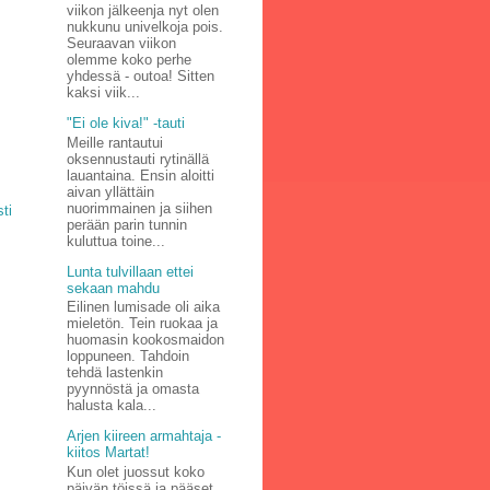
viikon jälkeenja nyt olen
nukkunu univelkoja pois.
Seuraavan viikon
olemme koko perhe
yhdessä - outoa! Sitten
kaksi viik...
"Ei ole kiva!" -tauti
Meille rantautui
oksennustauti rytinällä
lauantaina. Ensin aloitti
aivan yllättäin
nuorimmainen ja siihen
ti
perään parin tunnin
kuluttua toine...
Lunta tulvillaan ettei
sekaan mahdu
Eilinen lumisade oli aika
mieletön. Tein ruokaa ja
huomasin kookosmaidon
loppuneen. Tahdoin
tehdä lastenkin
pyynnöstä ja omasta
halusta kala...
Arjen kiireen armahtaja -
kiitos Martat!
Kun olet juossut koko
päivän töissä ja pääset