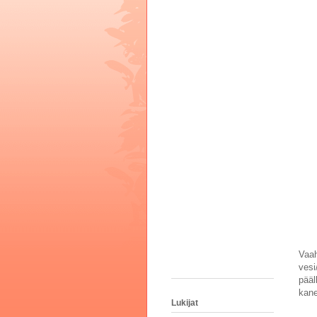
Vaah
vesi
pääl
kane
Lukijat