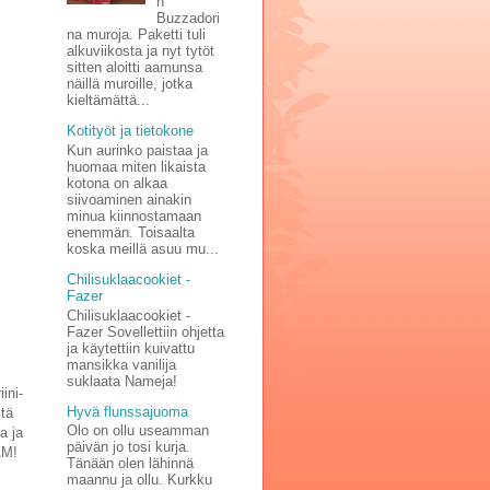
n
Buzzadori
na muroja. Paketti tuli
alkuviikosta ja nyt tytöt
sitten aloitti aamunsa
näillä muroille, jotka
kieltämättä...
Kotityöt ja tietokone
Kun aurinko paistaa ja
huomaa miten likaista
kotona on alkaa
siivoaminen ainakin
minua kiinnostamaan
enemmän. Toisaalta
koska meillä asuu mu...
Chilisuklaacookiet -
Fazer
Chilisuklaacookiet -
Fazer Sovellettiin ohjetta
ja käytettiin kuivattu
mansikka vanilija
suklaata Nameja!
ini-
Hyvä flunssajuoma
itä
Olo on ollu useamman
a ja
päivän jo tosi kurja.
AM!
Tänään olen lähinnä
maannu ja ollu. Kurkku