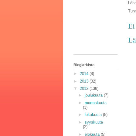
Lähe
Tunn
Ei
Lä
Blogiarkisto
►
2014
(8)
►
2013
(32)
▼
2012
(138)
►
joulukuuta
(7)
►
marraskuuta
(3)
►
lokakuuta
(5)
►
syyskuuta
(2)
►
elokuuta
(5)