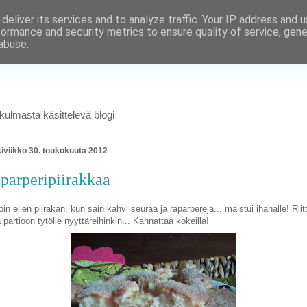
deliver its services and to analyze traffic. Your IP address and 
formance and security metrics to ensure quality of service, gen
abuse.
ulmasta käsittelevä blogi
iviikko 30. toukokuuta 2012
parperipiirakkaa
oin eilen piirakan, kun sain kahvi seuraa ja raparpereja... maistui ihanalle! Riitt
ä partioon tytölle nyyttäreihinkin... Kannattaa kokeilla!