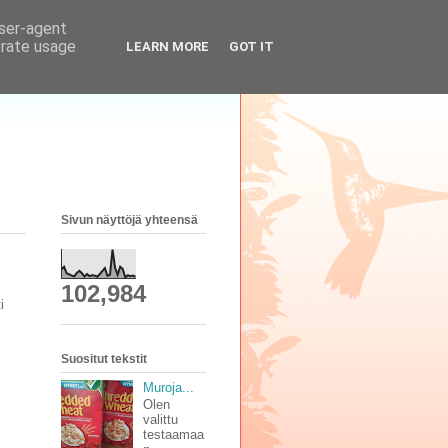
user-agent
erate usage
LEARN MORE
GOT IT
Sivun näyttöjä yhteensä
102,984
i
Suositut tekstit
Muroja...
Olen
valittu
testaamaa