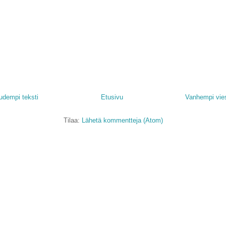
udempi teksti
Etusivu
Vanhempi vies
Tilaa:
Lähetä kommentteja (Atom)