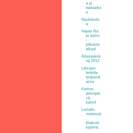
a ja
laatuaika
a
Nautiskelu
a
Vapaa ilta
ja aamu
-
pitkästä
aikaa!
Äitienpäivä
nä 2012
Likkojen
lenkille
työporuk
assa
Kerhon
äitienpäi
vä
kahvit
Lomailu
mielessä
,
lihakset
kipeinä..
.