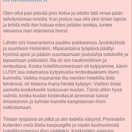
Olen ollut pari päivää pois kotoa ja odotin tätä oman pään
selvityslomaa innolla. Kun joskus saa olla yksi ilman lapsia
ja tehdä mitä itse haluaa edes joitakin tunteja, tuntee
olevansa man elämänsä herra!
Lähdin siis maanantaina paukku pakkasessa Jyväskylästä
ja suuntasin Helsinkiin. Maanantaina työpäivä päättyi
hyvissä ajoin ja pääsin suuntaamaan joululahja ostoksille ja
tapaamaan ystävääni. Ilta oli siis nautinnollinen ja
rentouttava. Koska hotellihuoneessani oli kylpyamme, kävin
LUSH´ssa ostamassa kylpykuulia rentouttaakseni itseni
kunnolla. Vaikka maanantai ilta menikin hotellilla töitä
tehdessä, oli tiistaina ihana herätä kylpyyn. Valitsin tiistai
aamulla kookokselle tuoksuvan kuulan. Tämä olikin hyvä
valinta, koska kuulan kosteuttavat ainesosat saivat
ilmastoinnin ja kylmän karrelle kangistaman ihoni
notkistumaan.
Tiistain työpäivä oli pitkä ja olin todella väsynyt. Pinnistelin
kuitenkin vielä illalla kaupungille ja nautin kuohuviinistä
hotellihuoneessa illan päätteksi. Keskiviikko aamuna