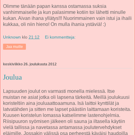
Olimme tänään papan kanssa ostamassa suksia
vanhimmaiselle ja kun palasimme kotiin toi lähetti minulle
kukan. Aivan ihana yllätys!!! Nuorimmainen vain istui ja ihaili
kukkaa, oli niin hieno! On mulla ihania ystäviä! :)
Unknown
klo
21:12
Ei kommentteja:
Jaa muille
keskiviikko 26. joulukuuta 2012
Joulua
Lapsuuden joulut on varmasti monella mielessä. Itse
muistan ne asiat jotka oli lapsena tärkeitä. Meillä joulukuusi
koristeltiin aina jouluaattoaamuna. Isä laittoi kynttilät ja
latvatähden ja sitten me lapset päästiin laittamaan koristeita.
Kuusen koristelun lomassa katselimme lastenohjelmia.
Riisipuuron syömisen jälkeen oli sauna ja iltasella käytiin
vielä tallissa ja navetassa antamassa joulutervehdykset
eläimille. Jossakin välissä osa perheestä käväisi haudoilla