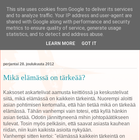
This site uses cookies from Google to deliver its services
and to analyze traffic. Your IP address and user-agent are
shared with Google along with performance and security
metrics to ensure quality of service, generate usage
koti
statistics, and to detect and address abuse.
LEARN MORE
GOT IT
perheen tempauksia äidin näkökulmasta käsittelevä blogi
perjantai 28. joulukuuta 2012
Mikä elämässä on tärkeää?
Kaksoset askartelivat aamusta keittiössä ja keskustelivat
siitä, mikä elämässä on kaikkein tärkeintä. Nuorempi aloitti
asian pohtimisen kertomalla, että hän tietää mikä on tärkeää
elämässä. Tähän vanhempi vain totesi, että kyllä hänkin
asian tietää. Odotin jännittyneenä mihin johtopäätökseen
tulevat. Tosin myös pelkäsin, että saavat asiasta kauhean
riidan, niin kuin kaikista asioita nykyään.
Vanhempi sitten kertoi: "elämässä kaikkein tärkeintä on