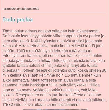
torstai 20. joulukuuta 2012
Joulu puuhia
Tämä joulun odotus on taas erilainen kuin aikaisemmat.
Sairastuin itsenäisyyspäivän viikonloppuna ja nyt poden ja
olen aika kipeä. Kaikki työasiat menivät uusiksi ja samoin
kotiasiat. Aikaa tehdä olisi, mutta kunto ei kestä tehdä juuri
mitään. Tällä mennään nyt ja tehdään mitä voidaan.
Eilen tyttäreni kanssa, jolla on toinen käsi kipsissä, tehtiin
toffeeta ja paholaisen hilloa. Hillosta tuli aikasta tulista, kun
ajattelin laittaa reilusti chiliä, jonka ei pitänyt olla tulista
ollenkaan. Toffeen resepti oli jotenkin outo, koska ohjeen 30
min keittoajan sijaan keitimme noin 1,5 tuntia ennen kuin
alkoi jähmettyä. Maku toffeessa on aivan ihana ja siitä
saamme ihania herkkuja tutuille jouluyllätykseksi. Hilloa
aion antaa myös, vaikka se onkin niin tulista, että Mika
tykkää. Reseptejä en noihin jaa, koska toffeeta ei kukaan
jaksa keitellä noin kauaa ja hillo resepti ei ole vielä julkinen.
Tässä sitten kuva aikaan saannoksistamme: