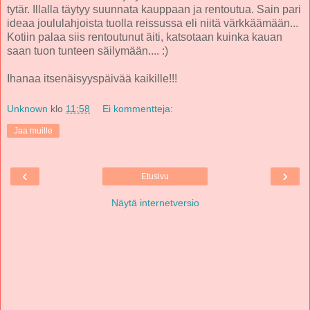
tytär. Illalla täytyy suunnata kauppaan ja rentoutua. Sain pari
ideaa joululahjoista tuolla reissussa eli niitä värkkäämään...
Kotiin palaa siis rentoutunut äiti, katsotaan kuinka kauan
saan tuon tunteen säilymään.... :)
Ihanaa itsenäisyyspäivää kaikille!!!
Unknown
klo
11:58
Ei kommentteja:
Jaa muille
‹
›
Etusivu
Näytä internetversio