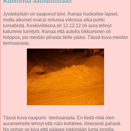
Kuntoilua aamutuimaan
Jyväskylään on saapunut talvi. Ihanaa huokailee lapset,
mutta aikuiset ovat jo reilussa viikossa aika puhki
lumutöistä. Keskiviikkona eli 12.12.12 oli aura tehnyt
katumme lumityöt. Ihanaa että autolla liikkuminen oli
helppoa, jos meidän pihasta tielle pääsi. Tässä kuva meidän
tienhaarasta.
Tässä kuva naapurin tienhaarasta. En tiedä mitä olen
auramiehelle tehnyt että näin kohtelee, ilmeisesti pahasti.
No onhan se kiva että pääsee lykkimään lunta innolla.