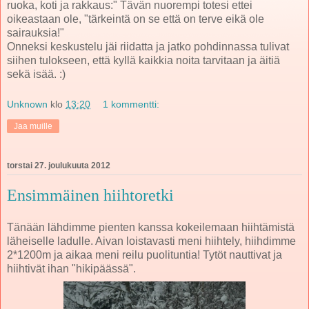
ruoka, koti ja rakkaus:" Tävän nuorempi totesi ettei
oikeastaan ole, "tärkeintä on se että on terve eikä ole
sairauksia!"
Onneksi keskustelu jäi riidatta ja jatko pohdinnassa tulivat
siihen tulokseen, että kyllä kaikkia noita tarvitaan ja äitiä
sekä isää. :)
Unknown
klo
13:20
1 kommentti:
Jaa muille
torstai 27. joulukuuta 2012
Ensimmäinen hiihtoretki
Tänään lähdimme pienten kanssa kokeilemaan hiihtämistä
läheiselle ladulle. Aivan loistavasti meni hiihtely, hiihdimme
2*1200m ja aikaa meni reilu puolituntia! Tytöt nauttivat ja
hiihtivät ihan "hikipäässä".