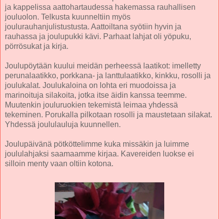
ja kappelissa aattohartaudessa hakemassa rauhallisen
jouluolon. Telkusta kuunneltiin myös
joulurauhanjulistustusta. Aattoiltana syötiin hyvin ja
rauhassa ja joulupukki kävi. Parhaat lahjat oli yöpuku,
pörrösukat ja kirja.
Joulupöytään kuului meidän perheessä laatikot: imelletty
perunalaatikko, porkkana- ja lanttulaatikko, kinkku, rosolli ja
joulukalat. Joulukaloina on lohta eri muodoissa ja
marinoituja silakoita, jotka itse äidin kanssa teemme.
Muutenkin jouluruokien tekemistä leimaa yhdessä
tekeminen. Porukalla pilkotaan rosolli ja maustetaan silakat.
Yhdessä joululauluja kuunnellen.
Joulupäivänä pötköttelimme kuka missäkin ja luimme
joululahjaksi saamaamme kirjaa. Kavereiden luokse ei
silloin menty vaan oltiin kotona.