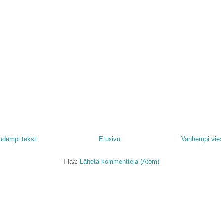
udempi teksti
Etusivu
Vanhempi vies
Tilaa:
Lähetä kommentteja (Atom)