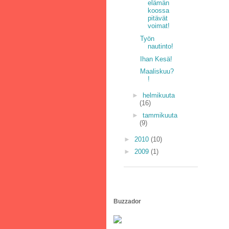
elämän
koossa
pitävät
voimat!
Työn
nautinto!
Ihan Kesä!
Maaliskuu?
!
►
helmikuuta
(16)
►
tammikuuta
(9)
►
2010
(10)
►
2009
(1)
Buzzador