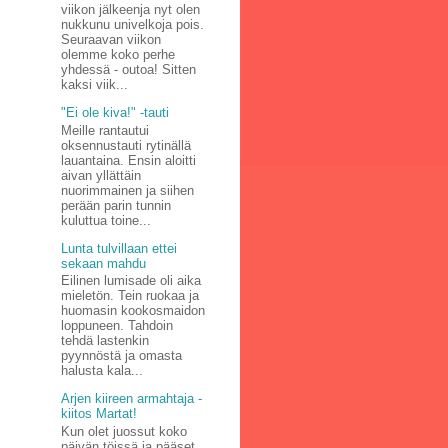
viikon jälkeenja nyt olen
nukkunu univelkoja pois.
Seuraavan viikon
olemme koko perhe
yhdessä - outoa! Sitten
kaksi viik...
"Ei ole kiva!" -tauti
Meille rantautui
oksennustauti rytinällä
lauantaina. Ensin aloitti
aivan yllättäin
nuorimmainen ja siihen
perään parin tunnin
kuluttua toine...
Lunta tulvillaan ettei
sekaan mahdu
Eilinen lumisade oli aika
mieletön. Tein ruokaa ja
huomasin kookosmaidon
loppuneen. Tahdoin
tehdä lastenkin
pyynnöstä ja omasta
halusta kala...
Arjen kiireen armahtaja -
kiitos Martat!
Kun olet juossut koko
päivän töissä ja pääset