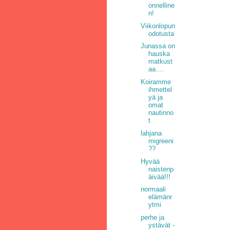
onnelline
n!
Viikonlopun
odotusta
Junassa on
hauska
matkust
aa....
Koiramme
ihmettel
yä ja
omat
nautinno
t
lahjana
migreeni
??
Hyvää
naistenp
äivää!!!
normaali
elämänr
ytmi
perhe ja
ystävät -