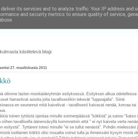
deliver its services and to analyze traffic. Your IP address and 
formance and security metrics to ensure quality of service, gen
abuse.
ulmasta käsittelevä blogi
untai 27. maaliskuuta 2011
kkö
nä olimme lasten monitaideryhmän esityksessä. Esityksen alkua odotellessa
oset harrastivat asioita joita tavallisestikin tekevät "luppoajalla". Siinä
sinassa en seurannut mitä kaivelivat - tavallisesti kaivavat nenää, korvaa tai
pua.
kkiä toinen tytöistä ojentaa minulle sormenpäässä "kökköä" ja sanoo "katso äi
 siihen tavallisella äänensävyllä kommnetoin että " ei nyt kaiveta verta nenä
n esitystä". Tyttäreni totesi minulle "ei se tullut nenästä". Pohdin mielessäni 
 mistä tuollainen kökkö olisi muualta voinut tulla ja ihmeissäni kysyin mistä ol