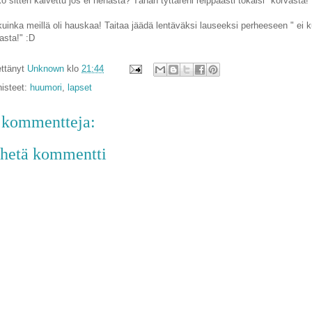
ö sitten kaivettu jos ei nenästä? Tähän tyttäreni reippaasti tokaisi "korvasta!"
kuinka meillä oli hauskaa! Taitaa jäädä lentäväksi lauseeksi perheeseen " ei 
asta!" :D
ttänyt
Unknown
klo
21:44
isteet:
huumori
,
lapset
 kommentteja:
hetä kommentti