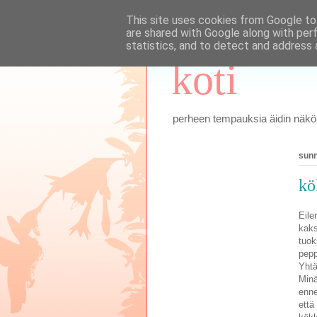
This site uses cookies from Google to 
are shared with Google along with per
statistics, and to detect and address 
koti
perheen tempauksia äidin näkök
sunn
kö
Eile
kaks
tuok
pep
Yhtä
Minä
enne
että