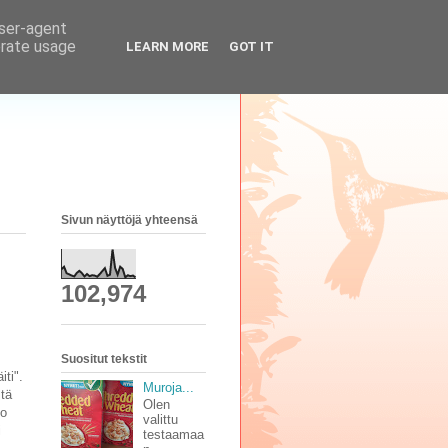
user-agent
erate usage
LEARN MORE
GOT IT
Sivun näyttöjä yhteensä
102,974
Suositut tekstit
ti".
Muroja...
stä
Olen
jo
valittu
i
testaamaa