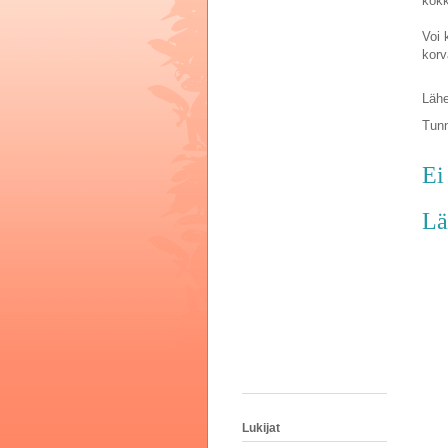
kökk
Voi 
korv
Lähe
Tunn
Ei
Lä
Lukijat