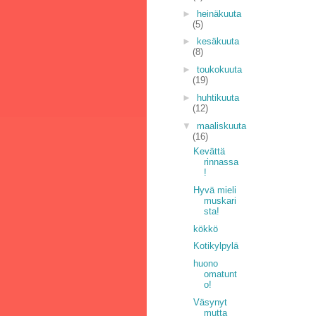
►
heinäkuuta
(5)
►
kesäkuuta
(8)
►
toukokuuta
(19)
►
huhtikuuta
(12)
▼
maaliskuuta
(16)
Kevättä
rinnassa
!
Hyvä mieli
muskari
sta!
kökkö
Kotikylpylä
huono
omatunt
o!
Väsynyt
mutta