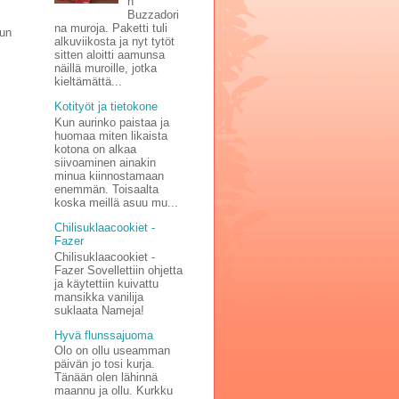
n
Buzzadori
na muroja. Paketti tuli
kun
alkuviikosta ja nyt tytöt
sitten aloitti aamunsa
näillä muroille, jotka
kieltämättä...
Kotityöt ja tietokone
Kun aurinko paistaa ja
huomaa miten likaista
kotona on alkaa
siivoaminen ainakin
minua kiinnostamaan
enemmän. Toisaalta
koska meillä asuu mu...
Chilisuklaacookiet -
Fazer
Chilisuklaacookiet -
Fazer Sovellettiin ohjetta
ja käytettiin kuivattu
mansikka vanilija
suklaata Nameja!
Hyvä flunssajuoma
Olo on ollu useamman
päivän jo tosi kurja.
Tänään olen lähinnä
maannu ja ollu. Kurkku