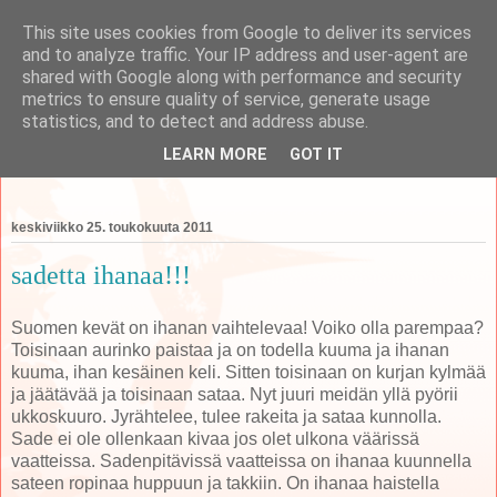
This site uses cookies from Google to deliver its services
and to analyze traffic. Your IP address and user-agent are
shared with Google along with performance and security
metrics to ensure quality of service, generate usage
koti
statistics, and to detect and address abuse.
LEARN MORE
GOT IT
perheen tempauksia äidin näkökulmasta käsittelevä blogi
keskiviikko 25. toukokuuta 2011
sadetta ihanaa!!!
Suomen kevät on ihanan vaihtelevaa! Voiko olla parempaa?
Toisinaan aurinko paistaa ja on todella kuuma ja ihanan
kuuma, ihan kesäinen keli. Sitten toisinaan on kurjan kylmää
ja jäätävää ja toisinaan sataa. Nyt juuri meidän yllä pyörii
ukkoskuuro. Jyrähtelee, tulee rakeita ja sataa kunnolla.
Sade ei ole ollenkaan kivaa jos olet ulkona väärissä
vaatteissa. Sadenpitävissä vaatteissa on ihanaa kuunnella
sateen ropinaa huppuun ja takkiin. On ihanaa haistella