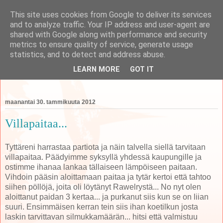
This site uses cookies from Google to deliver its services
and to analyze traffic. Your IP address and user-agent are
shared with Google along with performance and security
metrics to ensure quality of service, generate usage
koti
statistics, and to detect and address abuse.
LEARN MORE
GOT IT
perheen tempauksia äidin näkökulmasta käsittelevä blogi
maanantai 30. tammikuuta 2012
Villapaitaa...
Tyttäreni harrastaa partiota ja näin talvella siellä tarvitaan
villapaitaa. Päädyimme syksyllä yhdessä kaupungille ja
ostimme ihanaa lankaa tällaiseen lämpöiseen paitaan.
Vihdoin pääsin aloittamaan paitaa ja tytär kertoi että tahtoo
siihen pöllöjä, joita oli löytänyt Rawelrystä... No nyt olen
aloittanut paidan 3 kertaa... ja purkanut siis kun se on liian
suuri. Ensimmäisen kerran tein siis ihan koetilkun josta
laskin tarvittavan silmukkamäärän... hitsi että valmistuu