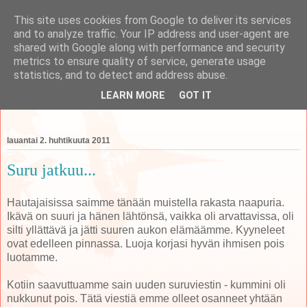
This site uses cookies from Google to deliver its services
and to analyze traffic. Your IP address and user-agent are
shared with Google along with performance and security
metrics to ensure quality of service, generate usage
koti
statistics, and to detect and address abuse.
LEARN MORE
GOT IT
perheen tempauksia äidin näkökulmasta käsittelevä blogi
lauantai 2. huhtikuuta 2011
Suru jatkuu...
Hautajaisissa saimme tänään muistella rakasta naapuria.
Ikävä on suuri ja hänen lähtönsä, vaikka oli arvattavissa, oli
silti yllättävä ja jätti suuren aukon elämäämme. Kyyneleet
ovat edelleen pinnassa. Luoja korjasi hyvän ihmisen pois
luotamme.
Kotiin saavuttuamme sain uuden suruviestin - kummini oli
nukkunut pois. Tätä viestiä emme olleet osanneet yhtään