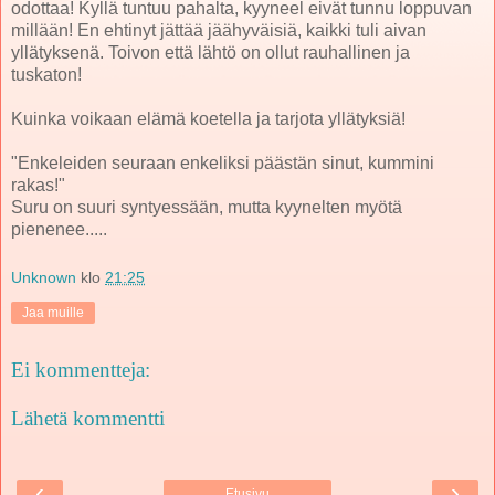
odottaa! Kyllä tuntuu pahalta, kyyneel eivät tunnu loppuvan
millään! En ehtinyt jättää jäähyväisiä, kaikki tuli aivan
yllätyksenä. Toivon että lähtö on ollut rauhallinen ja
tuskaton!
Kuinka voikaan elämä koetella ja tarjota yllätyksiä!
"Enkeleiden seuraan enkeliksi päästän sinut, kummini
rakas!"
Suru on suuri syntyessään, mutta kyynelten myötä
pienenee.....
Unknown
klo
21:25
Jaa muille
Ei kommentteja:
Lähetä kommentti
‹
›
Etusivu