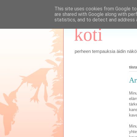
This site uses cookies from Google to 
are shared with Google along with per
statistics, and to detect and address 
koti
perheen tempauksia äidin näkök
tiis
Ar
Minu
eläm
tärk
kans
kave
Minu
yhte