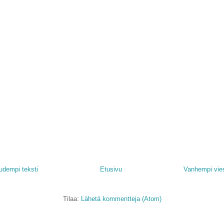
udempi teksti
Etusivu
Vanhempi vies
Tilaa:
Lähetä kommentteja (Atom)