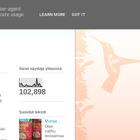
user-agent
erate usage
LEARN MORE
GOT IT
Sivun näyttöjä yhteensä
102,898
a
at
Suositut tekstit
Muroja...
Olen
män
valittu
testaamaa