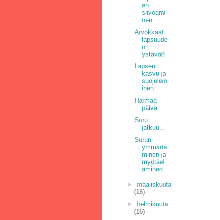
en
siivoami
nen
Arvokkaat
lapsuude
n
ystävät!
Lapsen
kasvu ja
suojelem
inen
Harmaa
päivä
Suru
jatkuu...
Surun
ymmärtä
minen ja
myötäel
äminen
►
maaliskuuta
(16)
►
helmikuuta
(16)