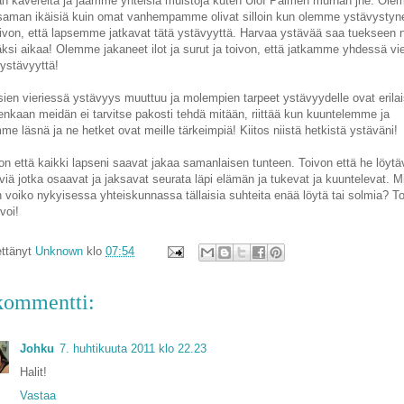
n kavereita ja jaamme yhteisiä muistoja kuten Ulof Palmen murhan jne. Ol
saman ikäisiä kuin omat vanhempamme olivat silloin kun olemme ystävystyn
oivon, että lapsemme jatkavat tätä ystävyyttä. Harvaa ystävää saa tuekseen 
äksi aikaa! Olemme jakaneet ilot ja surut ja toivon, että jatkamme yhdessä vi
 ystävyyttä!
ien vieriessä ystävyys muuttuu ja molempien tarpeet ystävyydelle ovat erilai
enkaan meidän ei tarvitse pakosti tehdä mitään, riittää kun kuuntelemme ja
me läsnä ja ne hetket ovat meille tärkeimpiä! Kiitos niistä hetkistä ystäväni!
on että kaikki lapseni saavat jakaa samanlaisen tunteen. Toivon että he löytä
viä jotka osaavat ja jaksavat seurata läpi elämän ja tukevat ja kuuntelevat. M
 voiko nykyisessa yhteiskunnassa tällaisia suhteita enää löytä tai solmia? T
 voi!
ttänyt
Unknown
klo
07:54
kommentti:
Johku
7. huhtikuuta 2011 klo 22.23
Halit!
Vastaa