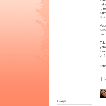
kaua
nyt 
ja t
pitk
tätä
Vuos
Kuit
olem
Toiv
ystä
vaan
että
Lähe
1 
Lukijat