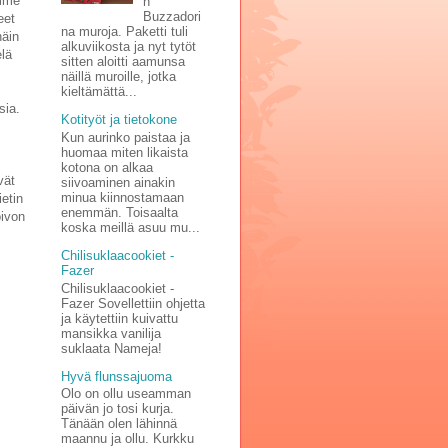
emme
n
Buzzadori
eet
na muroja. Paketti tuli
näin
alkuviikosta ja nyt tytöt
elä
sitten aloitti aamunsa
näillä muroille, jotka
kieltämättä...
sia.
Kotityöt ja tietokone
Kun aurinko paistaa ja
huomaa miten likaista
kotona on alkaa
vät
siivoaminen ainakin
minua kiinnostamaan
ietin
enemmän. Toisaalta
oivon
koska meillä asuu mu...
Chilisuklaacookiet -
Fazer
Chilisuklaacookiet -
Fazer Sovellettiin ohjetta
ja käytettiin kuivattu
mansikka vanilija
suklaata Nameja!
Hyvä flunssajuoma
Olo on ollu useamman
päivän jo tosi kurja.
Tänään olen lähinnä
maannu ja ollu. Kurkku