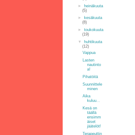
►
heinäkuuta
(5)
►
kesäkuuta
(8)
►
toukokuuta
(19)
▼
huhtikuuta
(12)
Vappua
Lasten
nautinto
a!
Pihatöitä
Suunnittele
minen
Aika
kuluu...
Kesä on
täällä
ensimm
äiset
jäätelöt!
Terapeuttin