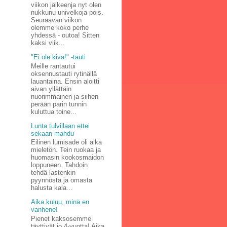
viikon jälkeenja nyt olen
nukkunu univelkoja pois.
Seuraavan viikon
olemme koko perhe
yhdessä - outoa! Sitten
kaksi viik...
"Ei ole kiva!" -tauti
Meille rantautui
oksennustauti rytinällä
lauantaina. Ensin aloitti
aivan yllättäin
nuorimmainen ja siihen
perään parin tunnin
kuluttua toine...
Lunta tulvillaan ettei
sekaan mahdu
Eilinen lumisade oli aika
mieletön. Tein ruokaa ja
huomasin kookosmaidon
loppuneen. Tahdoin
tehdä lastenkin
pyynnöstä ja omasta
halusta kala...
Aika kuluu, minä en
vanhene!
Pienet kaksosemme
täyttivät jo 4-vuotta! Aika