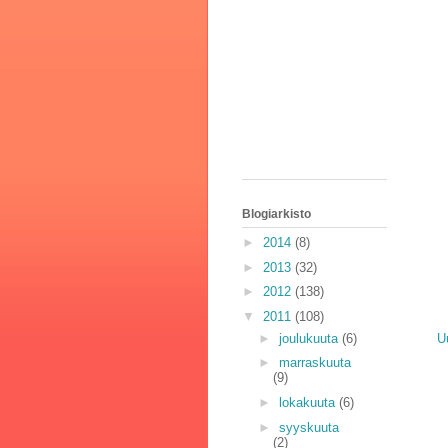
Blogiarkisto
►
2014
(8)
►
2013
(32)
►
2012
(138)
▼
2011
(108)
►
joulukuuta
(6)
U
►
marraskuuta
(9)
►
lokakuuta
(6)
►
syyskuuta
(2)