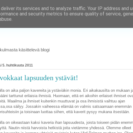
deliver its services and to analyze traffic. Your IP address and 
formance and security metrics to ensure quality of service, gen
abuse.
ulmasta käsittelevä blogi
tai 5. huhtikuuta 2011
vokkaat lapsuuden ystävät!
lla on aika paljon kavereita ja ystäviäkin monia. Eri aikakausilta on mukaan j
ääni tarttunut erilaisia ihmisiä. Huomaan, että eri aikoihin erilaiset ihmiset ov
eitä. Maailma ja ihmiset kuitenkin muuttuvat ja osa ihmisistä vaihtuu ajan
sa,osa säilyy. Jossakin vaiheessa elämää on valmis satsaamaan enemmän
risuhteisiin ja toisinaan luottaa siihen, että kaverit pysyy mukana itsestään.
lla on oikeastaan kaksi kaveria ihan lapsuudesta, joista toiseen pidän enem
yttä. Nautin niistä harvoista hetkistä joita vietämme yhdessä. Olemme olleet