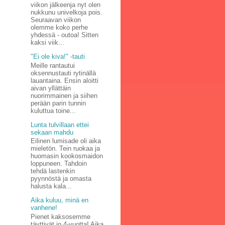
viikon jälkeenja nyt olen
nukkunu univelkoja pois.
Seuraavan viikon
olemme koko perhe
yhdessä - outoa! Sitten
kaksi viik...
"Ei ole kiva!" -tauti
Meille rantautui
oksennustauti rytinällä
lauantaina. Ensin aloitti
aivan yllättäin
nuorimmainen ja siihen
perään parin tunnin
kuluttua toine...
Lunta tulvillaan ettei
sekaan mahdu
Eilinen lumisade oli aika
mieletön. Tein ruokaa ja
huomasin kookosmaidon
loppuneen. Tahdoin
tehdä lastenkin
pyynnöstä ja omasta
halusta kala...
Aika kuluu, minä en
vanhene!
Pienet kaksosemme
täyttivät jo 4-vuotta! Aika