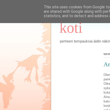
This site uses cookies from Google to 
are shared with Google along with per
statistics, and to detect and address 
koti
perheen tempauksia äidin näkök
tors
An
Olen
pani
Oike
syke
kulu
Ainu
kats
kesk