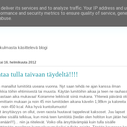
deliver its services and to analyze traffic. Your IP address and 
formance and security metrics to ensure quality of service, gen
abuse.
ulmasta käsittelevä blogi
tai 16. helmikuuta 2012
taa tulla taivaan täydeltä!!!!
 manaillut lumitöitä useana vuonna. Nyt saan tehdä ne ajan kanssa ilman
ikkia töihin ehtimisestä tai muusta. Käytän lumitöihin aikaa ja teen ne rauhas
astaan aika mukavaa! Koiramme leikkivät siinä mukana. Yhteneä päivänä ot
mittarin mukaan ja noin 45 min lumitöiden aikana kävelin 1,98km ja kaloreita
i noin 450 kcal. Aika hyvä kuntoilumuoto!
t ärsyttävyys on ollut, oven raosta huutavat tappelevat kaksoset. Juu lapset
elee sisällä telkkua, kun minä teen lumitöitä (tiedän olen holtiton kun jätän he
enään!!!)... niin ja riitelevät. Voiko olla ärsyttävämpää kuin tulla sisälle