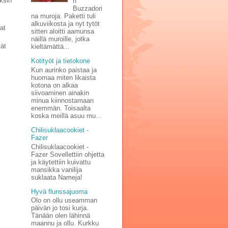
ksin
n
Buzzadori
na muroja. Paketti tuli
alkuviikosta ja nyt tytöt
at
sitten aloitti aamunsa
näillä muroille, jotka
kät
kieltämättä...
Kotityöt ja tietokone
Kun aurinko paistaa ja
huomaa miten likaista
kotona on alkaa
siivoaminen ainakin
minua kiinnostamaan
enemmän. Toisaalta
koska meillä asuu mu...
Chilisuklaacookiet -
Fazer
Chilisuklaacookiet -
Fazer Sovellettiin ohjetta
ja käytettiin kuivattu
mansikka vanilija
suklaata Nameja!
Hyvä flunssajuoma
Olo on ollu useamman
päivän jo tosi kurja.
Tänään olen lähinnä
maannu ja ollu. Kurkku