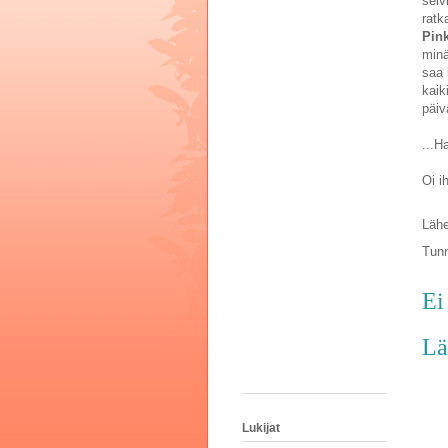
selv
ratk
Pink
minä
saa 
kaik
päiv
...H
Oi i
Lähe
Tunn
Ei
Lä
Lukijat