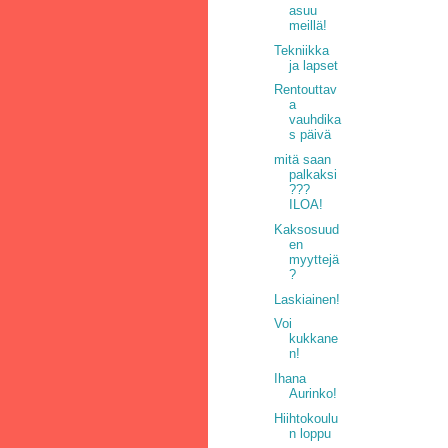
asuu
meillä!
Tekniikka
ja lapset
Rentouttav
a
vauhdika
s päivä
mitä saan
palkaksi
???
ILOA!
Kaksosuud
en
myyttejä
?
Laskiainen!
Voi
kukkane
n!
Ihana
Aurinko!
Hiihtokoulu
n loppu