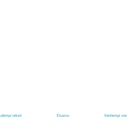
udempi teksti
Etusivu
Vanhempi vies