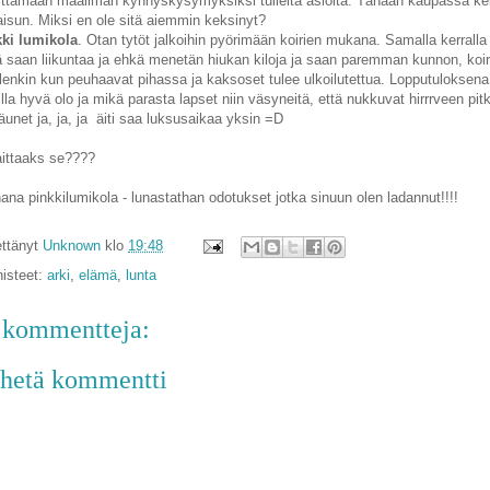
ittämään maailman kynnyskysymyksiksi tulleita asioita. Tänään kaupassa ke
aisun. Miksi en ole sitä aiemmin keksinyt?
ki lumikola
. Otan tytöt jalkoihin pyörimään koirien mukana. Samalla kerralla
 saan liikuntaa ja ehkä menetän hiukan kiloja ja saan paremman kunnon, koir
lenkin kun peuhaavat pihassa ja kaksoset tulee ulkoilutettua. Lopputuloksena
illa hyvä olo ja mikä parasta lapset niin väsyneitä, että nukkuvat hirrrveen pit
äunet ja, ja, ja äiti saa luksusaikaa yksin =D
aittaaks se????
hana pinkkilumikola - lunastathan odotukset jotka sinuun olen ladannut!!!!
ttänyt
Unknown
klo
19:48
isteet:
arki
,
elämä
,
lunta
 kommentteja:
hetä kommentti