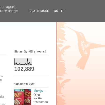
user-agent
erate usage
LEARN MORE
GOT IT
Sivun näyttöjä yhteensä
102,889
sa.
in
Suositut tekstit
Muroja...
Olen
idät
valittu
testaamaa