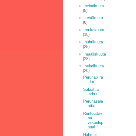
►
heinäkuuta
(5)
►
kesäkuuta
(8)
►
toukokuuta
(18)
►
huhtikuuta
(25)
►
maaliskuuta
(28)
▼
helmikuuta
(20)
Perunapiira
kka
Salaattia
jatkuu....
Perunasala
attia
Rentouttav
aa
viikonlop
pua!!!
Hahmot