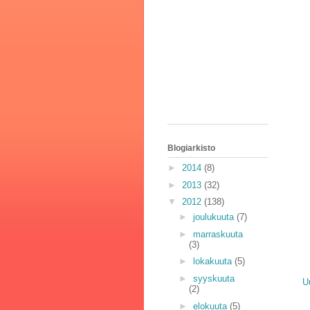
Blogiarkisto
►
2014
(8)
►
2013
(32)
▼
2012
(138)
►
joulukuuta
(7)
►
marraskuuta
(3)
►
lokakuuta
(5)
►
syyskuuta
U
(2)
►
elokuuta
(5)