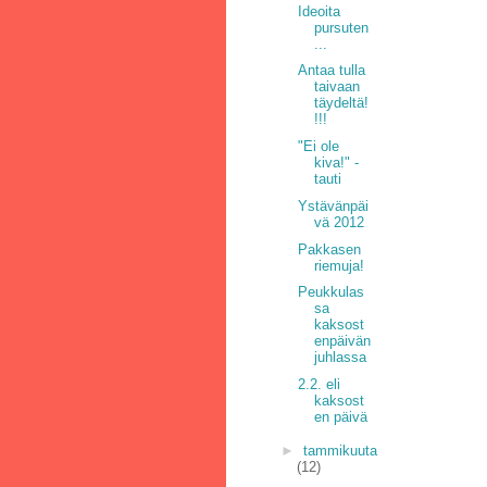
Ideoita
pursuten
...
Antaa tulla
taivaan
täydeltä!
!!!
"Ei ole
kiva!" -
tauti
Ystävänpäi
vä 2012
Pakkasen
riemuja!
Peukkulas
sa
kaksost
enpäivän
juhlassa
2.2. eli
kaksost
en päivä
►
tammikuuta
(12)