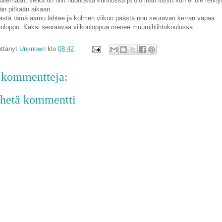
oilemaan, selkä on niin huonossa kunnossa ja olo ihan lössö kun ei ole tehny
än pitkään aikaan.
ästä tämä aamu lähtee ja kolmen viikon päästä non seuravan kerran vapaa
onloppu. Kaksi seuraavaa viikonloppua menee muumihiihtokoulussa...
ttänyt
Unknown
klo
08:42
 kommentteja:
hetä kommentti