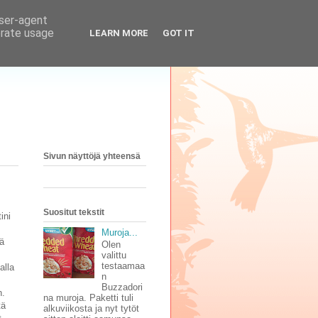
user-agent
erate usage
LEARN MORE
GOT IT
Sivun näyttöjä yhteensä
Suositut tekstit
ini
Muroja...
sä
Olen
valittu
testaamaa
alla
n
Buzzadori
n.
na muroja. Paketti tuli
tä
alkuviikosta ja nyt tytöt