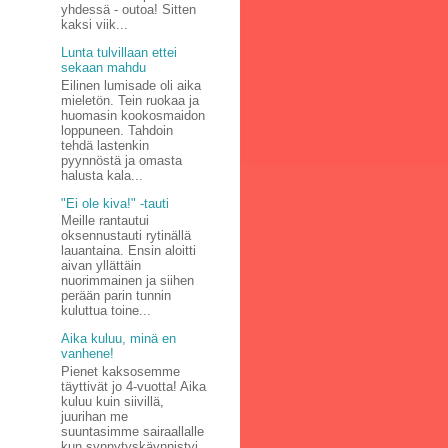
yhdessä - outoa! Sitten
kaksi viik...
Lunta tulvillaan ettei
sekaan mahdu
Eilinen lumisade oli aika
mieletön. Tein ruokaa ja
huomasin kookosmaidon
loppuneen. Tahdoin
tehdä lastenkin
pyynnöstä ja omasta
halusta kala...
"Ei ole kiva!" -tauti
Meille rantautui
oksennustauti rytinällä
lauantaina. Ensin aloitti
aivan yllättäin
nuorimmainen ja siihen
perään parin tunnin
kuluttua toine...
Aika kuluu, minä en
vanhene!
Pienet kaksosemme
täyttivät jo 4-vuotta! Aika
kuluu kuin siivillä,
juurihan me
suuntasimme sairaallalle
kun synnytyskäynnistyi