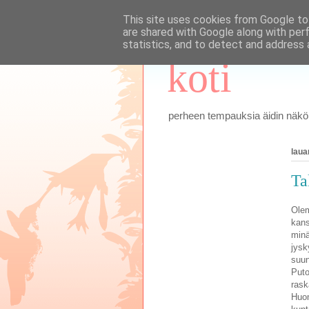
This site uses cookies from Google to 
are shared with Google along with per
statistics, and to detect and address 
koti
perheen tempauksia äidin näkök
laua
Ta
Olem
kans
minä
jysk
suun
Puto
rask
Huom