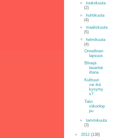
►
toukokuuta
(2)
►
huhtikuuta
(4)
►
maaliskuuta
(5)
▼
helmikuuta
(4)
Onnellinen
lapsuus
Blinejä
lauantai
iltana
Kulttuuri
vai ikä
kysymy
s?
Talvi
viikonlop
pu
►
tammikuuta
(3)
►
2012
(138)