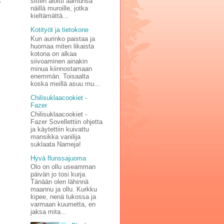
t
sitten aloitti aamunsa
näillä muroille, jotka
kieltämättä...
Kotityöt ja tietokone
Kun aurinko paistaa ja
huomaa miten likaista
kotona on alkaa
siivoaminen ainakin
minua kiinnostamaan
enemmän. Toisaalta
koska meillä asuu mu...
Chilisuklaacookiet -
Fazer
Chilisuklaacookiet -
Fazer Sovellettiin ohjetta
ja käytettiin kuivattu
mansikka vanilija
suklaata Nameja!
Hyvä flunssajuoma
Olo on ollu useamman
päivän jo tosi kurja.
Tänään olen lähinnä
maannu ja ollu. Kurkku
kipee, nenä tukossa ja
varmaan kuumetta, en
jaksa mita...