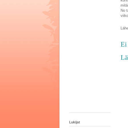
kunt
mitä
No t
viik
Lähe
Ei
Lä
Lukijat