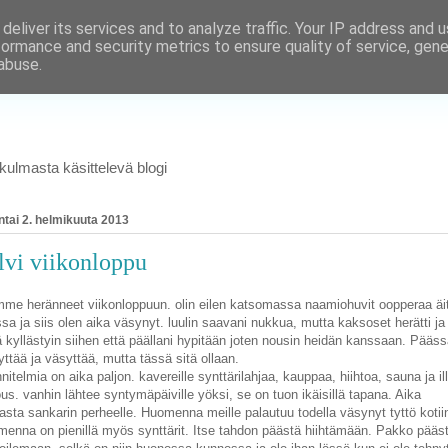
deliver its services and to analyze traffic. Your IP address and 
formance and security metrics to ensure quality of service, gen
abuse.
ulmasta käsittelevä blogi
ntai 2. helmikuuta 2013
lvi viikonloppu
me heränneet viikonloppuun. olin eilen katsomassa naamiohuvit oopperaa äit
sa ja siis olen aika väsynyt. luulin saavani nukkua, mutta kaksoset herätti ja
 kyllästyin siihen että päällani hypitään joten nousin heidän kanssaan. Pääs
yttää ja väsyttää, mutta tässä sitä ollaan.
nitelmia on aika paljon. kavereille synttärilahjaa, kauppaa, hiihtoa, sauna ja ill
us. vanhin lähtee syntymäpäiville yöksi, se on tuon ikäisillä tapana. Aika
asta sankarin perheelle. Huomenna meille palautuu todella väsynyt tyttö kotii
enna on pienillä myös synttärit. Itse tahdon päästä hiihtämään. Pakko pääs