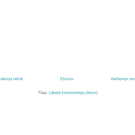
udempi teksti
Etusivu
Vanhempi vies
Tilaa:
Lähetä kommentteja (Atom)