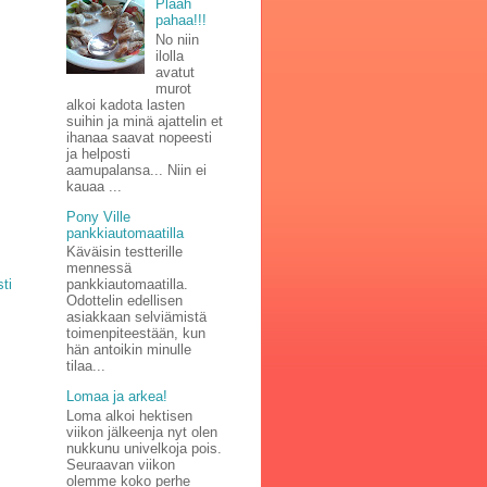
Plaah
pahaa!!!
No niin
ilolla
avatut
murot
alkoi kadota lasten
suihin ja minä ajattelin et
ihanaa saavat nopeesti
ja helposti
aamupalansa... Niin ei
kauaa ...
Pony Ville
pankkiautomaatilla
Käväisin testterille
mennessä
ti
pankkiautomaatilla.
Odottelin edellisen
asiakkaan selviämistä
toimenpiteestään, kun
hän antoikin minulle
tilaa...
Lomaa ja arkea!
Loma alkoi hektisen
viikon jälkeenja nyt olen
nukkunu univelkoja pois.
Seuraavan viikon
olemme koko perhe