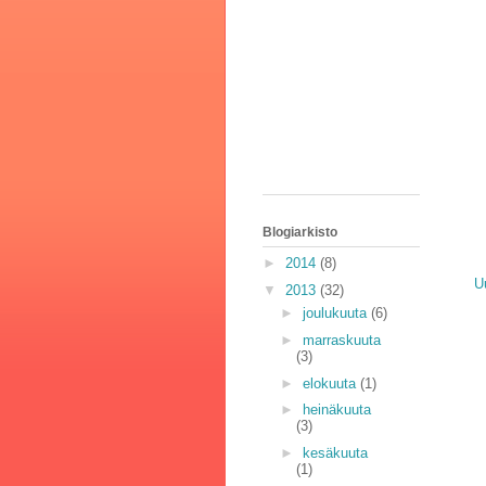
Blogiarkisto
►
2014
(8)
U
▼
2013
(32)
►
joulukuuta
(6)
►
marraskuuta
(3)
►
elokuuta
(1)
►
heinäkuuta
(3)
►
kesäkuuta
(1)