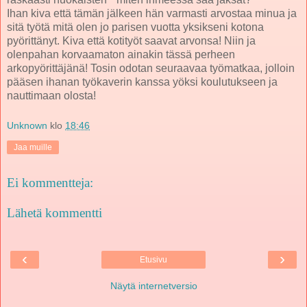
Ihan kiva että tämän jälkeen hän varmasti arvostaa minua ja
sitä työtä mitä olen jo parisen vuotta yksikseni kotona
pyörittänyt. Kiva että kotityöt saavat arvonsa! Niin ja
olenpahan korvaamaton ainakin tässä perheen
arkopyörittäjänä! Tosin odotan seuraavaa työmatkaa, jolloin
pääsen ihanan työkaverin kanssa yöksi koulutukseen ja
nauttimaan olosta!
Unknown
klo
18:46
Jaa muille
Ei kommentteja:
Lähetä kommentti
‹
›
Etusivu
Näytä internetversio