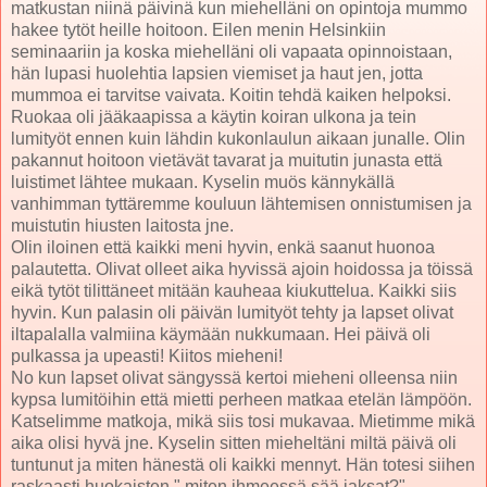
matkustan niinä päivinä kun miehelläni on opintoja mummo
hakee tytöt heille hoitoon. Eilen menin Helsinkiin
seminaariin ja koska miehelläni oli vapaata opinnoistaan,
hän lupasi huolehtia lapsien viemiset ja haut jen, jotta
mummoa ei tarvitse vaivata. Koitin tehdä kaiken helpoksi.
Ruokaa oli jääkaapissa a käytin koiran ulkona ja tein
lumityöt ennen kuin lähdin kukonlaulun aikaan junalle. Olin
pakannut hoitoon vietävät tavarat ja muitutin junasta että
luistimet lähtee mukaan. Kyselin muös kännykällä
vanhimman tyttäremme kouluun lähtemisen onnistumisen ja
muistutin hiusten laitosta jne.
Olin iloinen että kaikki meni hyvin, enkä saanut huonoa
palautetta. Olivat olleet aika hyvissä ajoin hoidossa ja töissä
eikä tytöt tilittäneet mitään kauheaa kiukuttelua. Kaikki siis
hyvin. Kun palasin oli päivän lumityöt tehty ja lapset olivat
iltapalalla valmiina käymään nukkumaan. Hei päivä oli
pulkassa ja upeasti! Kiitos mieheni!
No kun lapset olivat sängyssä kertoi mieheni olleensa niin
kypsa lumitöihin että mietti perheen matkaa etelän lämpöön.
Katselimme matkoja, mikä siis tosi mukavaa. Mietimme mikä
aika olisi hyvä jne. Kyselin sitten mieheltäni miltä päivä oli
tuntunut ja miten hänestä oli kaikki mennyt. Hän totesi siihen
raskaasti huokaisten " miten ihmeessä sää jaksat?"