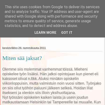
This site uses cookies from Google to deliver its services
and to analyze traffic. Your IP address and user-agent are
shared with Google along with performance and security
metrics to ensure quality of service, generate usage
koti
statistics, and to detect and address abuse.
LEARN MORE
GOT IT
perheen tempauksia äidin näkökulmasta käsittelevä blogi
keskiviikko 26. tammikuuta 2011
Miten sää jaksat?
Olemme siis molemmat vanhemmat töissä. Mieheni
opiskelee työn lisäksi. Hän jatkoi opintojaan kun pienet eli
kaksoset olivat n.6kk. Aluksi minäkin opiskelin
viikonloppuisin, mutta valmistuin noin vuosi sitten. Työnjako
on siis ollut työhön paluuni jälkeen selkeä. Hoidan illat
itsekseni ja olenkin siis illoin yksihuoltajana.
Nyt työssäni opiskelen kaiken laista ja usein joudun
matkaustamaan Helsinkiin tai Tampereelle tai muualle. Kun