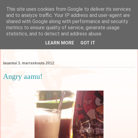
This site uses cookies from Google to deliver its services
and to analyze traffic. Your IP address and user-agent are
shared with Google along with performance and security
metrics to ensure quality of service, generate usage
koti
statistics, and to detect and address abuse.
LEARN MORE
GOT IT
perheen tempauksia äidin näkökulmasta käsittelevä blogi
lauantai 3. marraskuuta 2012
Angry aamu!