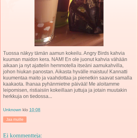
Tuossa näkyy tämän aamun kokeilu. Angry Birds kahvia
kuuman maidon kera. NAM! En ole juonut kahvia vähään
aikaan ja nyt ajattelin hemmotella itseäni aamukahvilla,
johon hiukan panostan. Aikasta hyvälle maistuu! Kannatti
kuumentaa maito ja vaahdottaa ja pienetkin saavat samalla
kaakaota. Ihanaa pyhänmietne päivää! Me aloitamme
leipomisen, ristiaisiin kokeillaan juttuja ja jotain muutakin
herkkuja on tiedossa...
Unknown
klo
10:08
Jaa muille
Ei kommentteja: