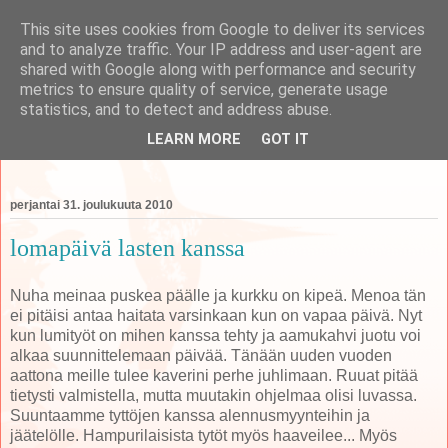
This site uses cookies from Google to deliver its services
and to analyze traffic. Your IP address and user-agent are
shared with Google along with performance and security
metrics to ensure quality of service, generate usage
koti
statistics, and to detect and address abuse.
LEARN MORE
GOT IT
perheen tempauksia äidin näkökulmasta käsittelevä blogi
perjantai 31. joulukuuta 2010
lomapäivä lasten kanssa
Nuha meinaa puskea päälle ja kurkku on kipeä. Menoa tän
ei pitäisi antaa haitata varsinkaan kun on vapaa päivä. Nyt
kun lumityöt on mihen kanssa tehty ja aamukahvi juotu voi
alkaa suunnittelemaan päivää. Tänään uuden vuoden
aattona meille tulee kaverini perhe juhlimaan. Ruuat pitää
tietysti valmistella, mutta muutakin ohjelmaa olisi luvassa.
Suuntaamme tyttöjen kanssa alennusmyynteihin ja
jäätelölle. Hampurilaisista tytöt myös haaveilee... Myös