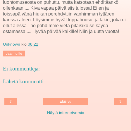
luontomuseosta on puhuttu, mutta katsotaan ehditäänkö
ollenkaan..... Kiva vapaa päivä siis tulossa! Eilen ja
toissapäivänä hiukan perehdyttiin vanhimman tyttären
kanssa aleen. Löysimme hyvät toppahousut ja takin, joka ei
ollut alessa - no pohdimme vielä pitäisikö se käydä
ostamassa..... Hyvää päivää kaikille! Niin ja uutta vuotta!
Unknown
klo
08:22
Jaa muille
Ei kommentteja:
Lähetä kommentti
‹
›
Etusivu
Näytä internetversio